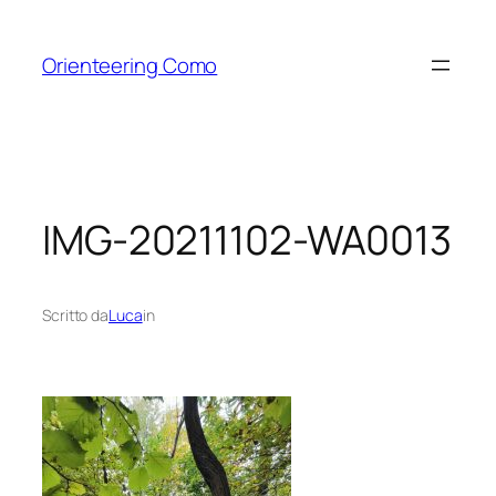
Vai
al
Orienteering Como
contenuto
IMG-20211102-WA0013
Scritto da
Luca
in